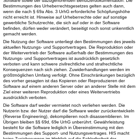
Software sowie der dazugehörenden Benutzerdokumentation. Die
Bestimmungen des Urheberrechtsgesetzes gelten auch dann,
wenn die nach § 69a Abs. 3 UrhG erforderliche Schöpfungshöhe
nicht erreicht ist. Hinweise auf Urheberrechte oder auf sonstige
gewerbliche Schutzrechte, die sich auf oder in der Software
befinden, dürfen weder verändert, beseitigt noch sonst unkenntlich
gemacht werden.
Die Nutzung der Software unterliegt den Bestimmungen des jeweils
aktuellen Nutzungs- und Supportvertrages. Die Reproduktion oder
der Weitervertrieb der Software außerhalb der Bestimmungen des
Nutzungs- und Supportvertrages ist ausdrücklich gesetzlich
verboten und kann schwere zivilrechtliche und strafrechtliche
Konsequenzen nach sich ziehen. Zuwiderhandlungen werden im
größtmöglichen Umfang verfolgt. Ohne Einschränkungen bezüglich
des vorher gesagten ist das Kopieren oder Reproduzieren der
Software auf einem anderen Server oder an anderer Stelle mit dem
Ziel einer weiteren Reproduktion oder eines Weitervertriebs
ausdrücklich verboten.
Die Software darf weder vermietet noch verliehen werden. Die
Nutzerin bzw. der Nutzer darf die Software weder zurückentwickeln
(Reverse Engineering), dekompilieren noch disassemblieren. Im
Übrigen bleiben §§ 69d, 69e UrhG unberührt. Gewährleistung
besteht für die Software lediglich in Übereinstimmung mit den
Bestimmungen des Support- und Nutzungsvertrages. HIS macht
keine Zusicherungen im Hinblick auf die Fehlerfreiheit der