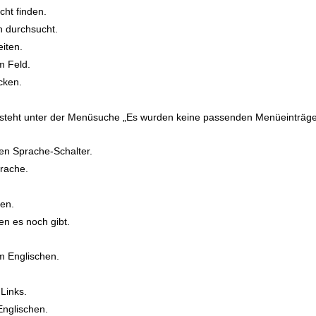
cht finden.
 durchsucht.
iten.
m Feld.
cken.
 steht unter der Menüsuche „Es wurden keine passenden Menüeinträge
en Sprache-Schalter.
prache.
.
ken.
n es noch gibt.
m Englischen.
Links.
nglischen.