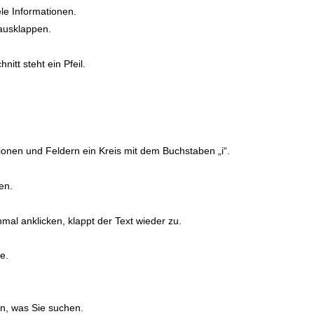
ele Informationen.
ausklappen.
itt steht ein Pfeil.
onen und Feldern ein Kreis mit dem Buchstaben „i“.
en.
al anklicken, klappt der Text wieder zu.
pe.
en, was Sie suchen.