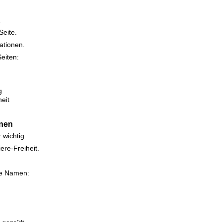
.
Seite.
ationen.
Seiten:
g
heit
g
rnen
 wichtig.
ere-Freiheit.
te Namen: